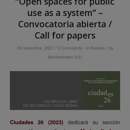
“Open spaces for public
use as a system” –
Convocatoria abierta /
Call for papers
/
/
/
24 noviembre, 2021
0 Comments
in
Revista
by
Administrador IUU
Ciudades 26 (2023)
dedicará su sección