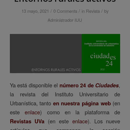
/
/
/
13 mayo, 2021
0 Comments
in
Revista
by
Administrador IUU
Ya está disponible el
número 24 de
Ciudades
,
la revista del Instituto Universitario de
Urbanística, tanto
en nuestra página web
(en
este
enlace
) como en la plataforma de
Revistas UVa
(en este
enlace
). Los nueve
artículos que componen la sección