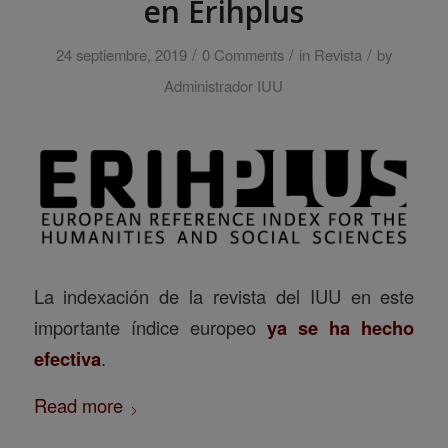
en Erihplus
/
/
/
24 septiembre, 2019
0 Comments
in
Revista
by
Administrador IUU
La indexación de la revista del IUU en este
importante índice europeo
ya se ha hecho
efectiva
.
Read more