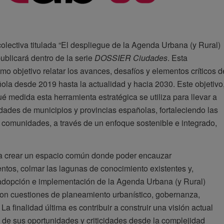
colectiva titulada “El despliegue de la Agenda Urbana (y Rural)
ublicará dentro de la serie
DOSSIER Ciudades
. Esta
omo objetivo relatar los avances, desafíos y elementos críticos d
la desde 2019 hasta la actualidad y hacia 2030. Este objetivo
é medida esta herramienta estratégica se utiliza para llevar a
dades de municipios y provincias españolas, fortaleciendo las
 comunidades, a través de un enfoque sostenible e integrado,
ra crear un espacio común donde poder encauzar
tos, colmar las lagunas de conocimiento existentes y,
e adopción e implementación de la Agenda Urbana (y Rural)
con cuestiones de planeamiento urbanístico, gobernanza,
a finalidad última es contribuir a construir una visión actual
 de sus oportunidades y criticidades desde la complejidad