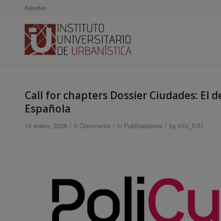
Español
Call for chapters Dossier Ciudades: El 
Española
/
/
/
16 enero, 2026
0 Comments
in
Publicaciones
by
Info_IUU