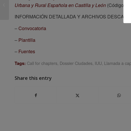
envío de resúmenes
Urbana y Rural Española en Castilla y León
(Código: FC
para el X Congreso
Internacional I...
INFORMACIÓN DETALLADA Y ARCHIVOS DESCAR
–
Convocatoria
–
Plantilla
–
Fuentes
Call for chapters
,
Dossier Ciudades
,
IUU
,
Llamada a cap
Tags:
Share this entry