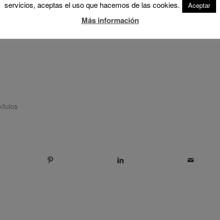
servicios, aceptas el uso que hacemos de las cookies.
Aceptar
T-24-20309; Investigador principal: Federico Camerin).
Más información
GABLES
ítulos