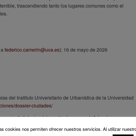
ostenible, trascendiendo tanto los lugares comunes como el
les.
s a
federico.camerin@uva.es
): 16 de mayo de 2026
as del Instituto Universitario de Urbanística de la Universidad
aciones/dossier-ciudades/
ormato digital y tendrá una tirada en papel. Además, su
previsto para marzo de 2027 como actividad final del proyecto d
as cookies nos permiten ofrecer nuestros servicios. Al utilizar nuestr
 para adaptar e impulsar los Planes de Acción de Agenda