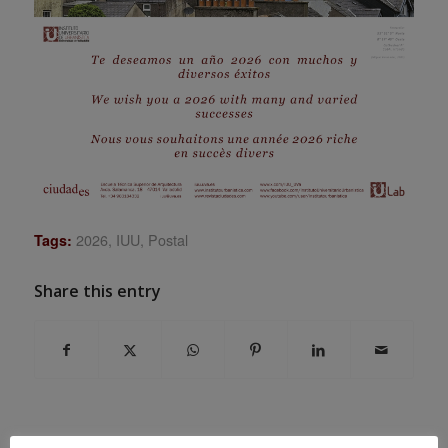
2026
,
IUU
,
Postal
Tags:
Share this entry