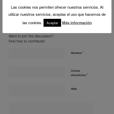
0
Las cookies nos permiten ofrecer nuestros servicios. Al
utilizar nuestros servicios, aceptas el uso que hacemos de
REPLIES
las cookies.
Más información
Aceptar
Leave a Reply
Want to join the discussion?
Feel free to contribute!
*
Nombre
Correo
*
electrónico
Web