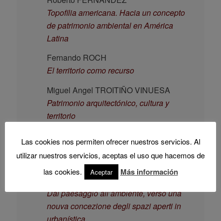
Topofilia americana. Hacia un concepto
de patrimonio ambiental en América
Latina
Fernando ROCH
El territorio como recurso
Miguel Angel TROITIÑO VINUESA
Patrimonio arquitectónico, cultura y
territorio
Giuseppe CAMPOS VENUTI
Las cookies nos permiten ofrecer nuestros servicios. Al
Urbanismo, Ecología y ciudad
utilizar nuestros servicios, aceptas el uso que hacemos de
consolidada
las cookies.
Más información
Aceptar
Andreas KIPAR
Dal paesaggio all’ambiente, verso una
nouva concezione degli spazi aperti in
urbanística