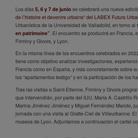
Los días
5, 6 y 7 de junio
se celebrará una nueva edici
de l’histoire et devenirs urbains” del LABEX Futurs Urba
Urbanística de la Universidad de Valladolid, en torno al
en patrimoine”
. El encuentro se producirá en Francia, e
Firminy y Givors, y Lyon.
En la misma línea de los encuentros celebrados en 2022
tiene como objetivo analizar investigaciones, experiencia
Francia como en España, y más concretamente sobre su p
los “apartamentos testigo” y en la participación de los ha
Tras las visitas a Saint-Etienne, Firminy y Givors progra
que intervendrán, por parte del IUU, María A. Castrill
Marina Jiménez Jiménez y Miguel Fernández Maroto, jun
jornada con una visita al Gratte-Ciel de Villeurbanne. El 
museos de Lyon. Adjuntamos a continuación el cartel co