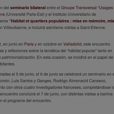
ón del
seminario bilateral
entre el
Groupe Transversal “Usages
ins
(Université Paris-Est) y el Instituto Universitario de
 tema
“Habitat et quartiers populaires : mise en mémoire, mi
n Villeurbanne, e incluirá asimismo visitas a Saint-Etienne,
, en junio en
París
y en octubre en
Valladolid
, este encuentro
s y reflexiones sobre la temática del “hábitat popular” tanto en
atrimonialización. En esta ocasión, se incidirá en el papel de
bitantes.
madas el 5 de junio, el 6 de junio se celebrará un seminario en 
o Romón, Luis Santos y Ganges, Rodrigo Almonacid Canseco,
to con otros cuatro investigadores franceses, completándose l
encuentro concluirá el 7 de junio, con distintas visitas a barrios
n el programa del encuentro.