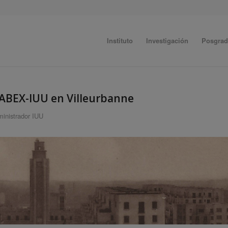
Instituto
Investigación
Posgra
 LABEX-IUU en Villeurbanne
inistrador IUU