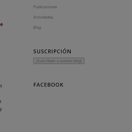
Publicaciones
Actividades
se
Blog
SUSCRIPCIÓN
¡Suscríbete a nuestro blog!
FACEBOOK
el
a
 y