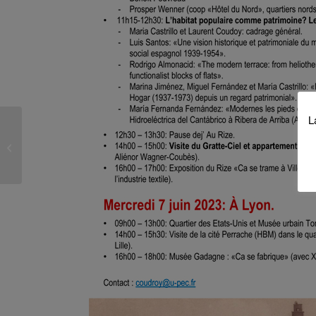
L
Seminario “Función y
representación: la
arquitectura del Palacio
Real...