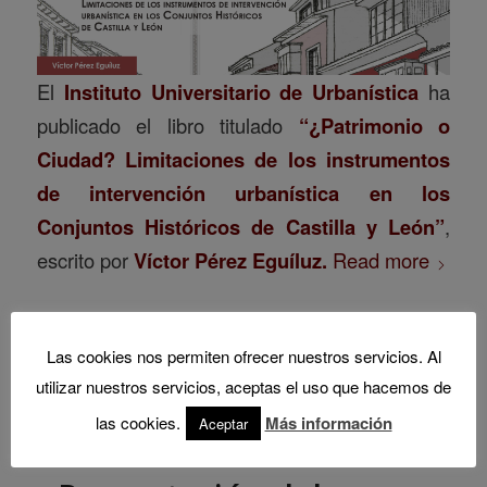
El
Instituto Universitario de Urbanística
ha
publicado el libro titulado
“¿Patrimonio o
Ciudad? Limitaciones de los instrumentos
de intervención urbanística en los
Conjuntos Históricos de Castilla y León”
,
escrito por
Víctor Pérez Eguíluz.
Read more
Las cookies nos permiten ofrecer nuestros servicios. Al
utilizar nuestros servicios, aceptas el uso que hacemos de
las cookies.
Más información
Aceptar