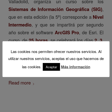
Valladolid, organiza un curso sobre los
Sistemas de Información Geográfica (SIG)
,
que en esta edición (la 5ª) corresponde a
Nivel
Intermedio
, y que se impartirá por segundo
año sobre el software
ArcGIS Pro
, de Esri. El
curso, de
25 horas
, se celebrará los días
2, 3,
9, 10, 16 y 17 de marzo
, en horario de tarde
Las cookies nos permiten ofrecer nuestros servicios. Al
(los jueves, de 16:00 a 20:30) y de mañana (los
utilizar nuestros servicios, aceptas el uso que hacemos de
viernes, de 9:30 a 14:00), en la ETS de
las cookies.
Más información
Aceptar
Arquitectura de Valladolid.
Read more