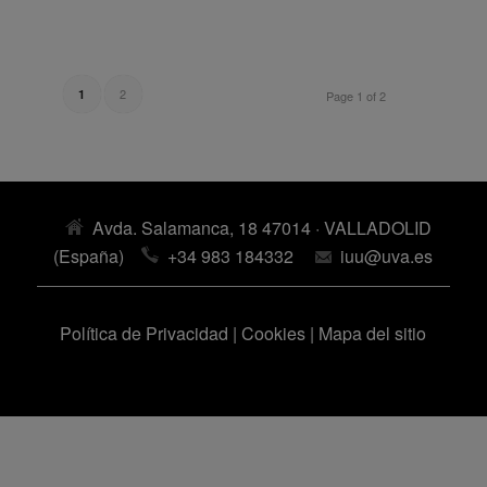
2
1
Page 1 of 2
Avda. Salamanca, 18 47014 · VALLADOLID
(España)
+34 983 184332
iuu@uva.es
Política de Privacidad
|
Cookies
|
Mapa del sitio