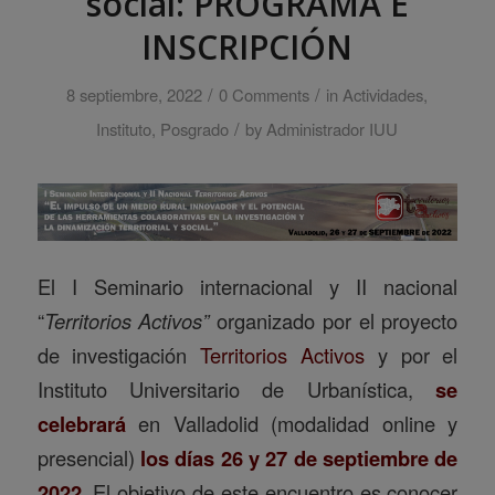
social: PROGRAMA E
INSCRIPCIÓN
/
/
8 septiembre, 2022
0 Comments
in
Actividades
,
/
Instituto
,
Posgrado
by
Administrador IUU
El I Seminario internacional y II nacional
“
Territorios Activos”
organizado por el proyecto
de investigación
Territorios Activos
y por el
Instituto Universitario de Urbanística,
se
celebrará
en Valladolid (modalidad online y
presencial)
los días 26 y 27 de septiembre de
2022
. El objetivo de este encuentro es conocer