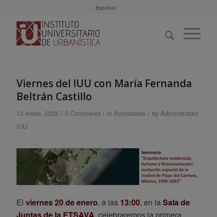
Español
Viernes del IUU con María Fernanda
Beltrán Castillo
/
/
/
13 enero, 2023
0 Comments
in
Actividades
by
Administrador
IUU
El
viernes 20 de enero
, a las
13:00
, en la
Sala de
Juntas de la ETSAVA
, celebraremos la primera