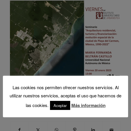
Las cookies nos permiten ofrecer nuestros servicios. Al
Financiarización
,
María Fernanda Beltrán
,
México
,
Tags:
utilizar nuestros servicios, aceptas el uso que hacemos de
Playa del Carmen
,
Turismo
,
Viernes del IUU
las cookies.
Más información
Aceptar
Share this entry