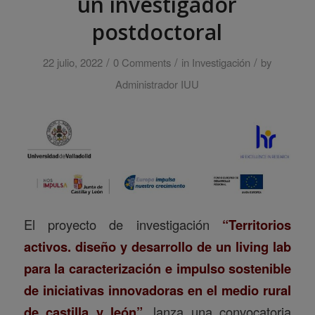
un investigador
postdoctoral
/
/
/
22 julio, 2022
0 Comments
in
Investigación
by
Administrador IUU
El proyecto de investigación
“Territorios
activos. diseño y desarrollo de un living lab
para la caracterización e impulso sostenible
de iniciativas innovadoras en el medio rural
de castilla y
león”
, lanza una convocatoria