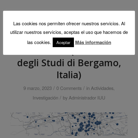
Las cookies nos permiten ofrecer nuestros servicios. Al
utilizar nuestros servicios, aceptas el uso que hacemos de
Seminario del profesor
las cookies.
Más información
Aceptar
Mario Paris (Università
degli Studi di Bergamo,
Italia)
/
/
9 marzo, 2023
0 Comments
in
Actividades
,
/
Investigación
by
Administrador IUU